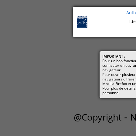
Auth
Ide
IMPORTANT :
Pour un bon foncti
connecter en ouvra
navigateur.
Pour ouvrir plusieur
navigateurs différen
Mozilla Firefox et 
Pour plus de détails
personnel.
-
@Copyright
N